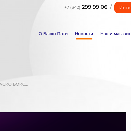
299 99 06
/
+7 (342)
Инте
О Баско Пати
Новости
Наши магази
СКО БОКС...