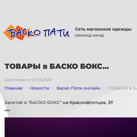
Сеть магазинов одежды
секонд-хенд
ТОВАРЫ в БАСКО БОКС...
Дата новости: 27.06.2026
Главная
Новости
Баско Пати онлайн
ТОВАРЫ в БА
Залетай в "БАСКО БОКС"
на Краснофлотцев, 31!
***