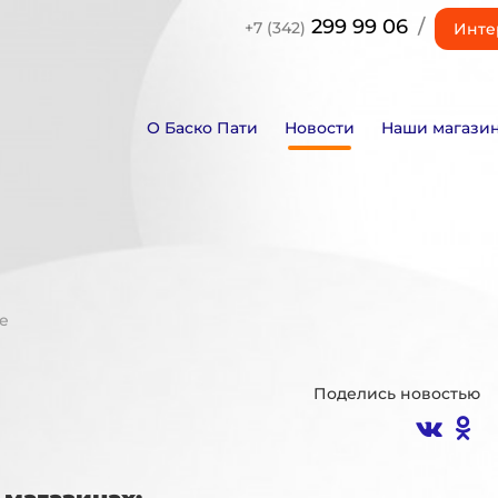
299 99 06
/
+7 (342)
Инте
О Баско Пати
Новости
Наши магази
е
Поделись новостью