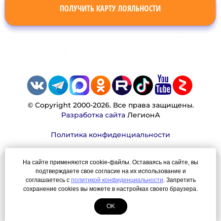
ПОЛУЧИТЬ КАРТУ ЛОЯЛЬНОСТИ
© Copyright 2000-2026. Все права защищены.
Разработка сайта
ЛегионА
Политика конфиденциальности
На сайте применяются cookie-файлы. Оставаясь на сайте, вы
Наша миссия:
подтверждаете свое согласие на их использование и
соглашаетесь с
политикой конфиденциальности
. Запретить
Мы — честно, много, давно продаем вещи,
сохранение cookies вы можете в настройках своего браузера.
которые Вы ищете. Для нас главная ценность —
OK
результат для нашего клиента!