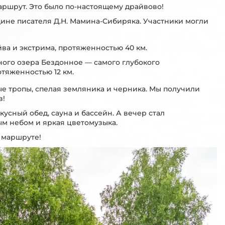
аршрут. Это было по-настоящему драйвово!
ине писателя Д.Н. Мамина-Сибиряка. Участники могли
йва и экстрима, протяженностью 40 км.
ого озера Бездонное — самого глубокого
тяженностью 12 км.
е тропы, спелая земляника и черника. Мы получили
в!
усный обед, сауна и бассейн. А вечер стал
ым небом и яркая цветомузыка.
м маршруте!