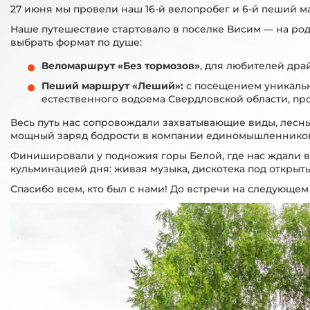
27 июня мы провели наш 16-й велопробег и 6-й пеший м
Наше путешествие стартовало в поселке Висим — на род
выбрать формат по душе:
Веломаршрут
«Без тормозов»
, для любителей дра
Пеший маршрут «Леший»:
с посещением уникальн
естественного водоема Свердловской области, про
Весь путь нас сопровождали захватывающие виды, лесны
мощный заряд бодрости в компании единомышленнико
Финишировали у подножия горы Белой, где нас ждали вк
кульминацией дня: живая музыка, дискотека под открыт
Спасибо всем, кто был с нами! До встречи на следующе