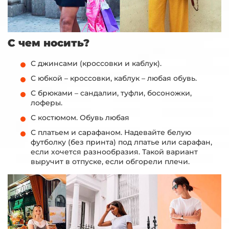
С чем носить?
С джинсами (кроссовки и каблук).
С юбкой – кроссовки, каблук – любая обувь.
С брюками – сандалии, туфли, босоножки,
лоферы.
С костюмом. Обувь любая
С платьем и сарафаном. Надевайте белую
футболку (без принта) под лпатье или сарафан,
если хочется разнообразия. Такой вариант
выручит в отпуске, если обгорели плечи.