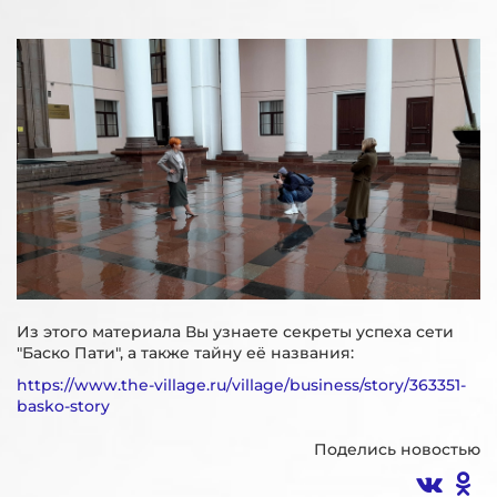
Из этого материала Вы узнаете секреты успеха сети
"Баско Пати", а также тайну её названия:
https://www.the-village.ru/village/business/story/363351-
basko-story
Поделись новостью