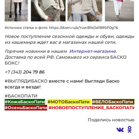
Источник статьи и фото:
https://dzen.ru/a/YuwiB1sDd1B9SP0g?&
Новое поступление сезонной одежды и обуви, одежды
из кашемира ждет вас в магазинах нашей сети.
Горячие новинки в нашем
Интернет-магазине
.
Доставка по всей РФ. Самовывоз из сервиса
БАСКО
БОКС
!
+7 (343)
204 79 86
#ВЫГЛЯДИБАСКО
вместе с нами! Выгляди Баско
всегда и везде!
#БАСКОПАТИ
#КожаБаскоПати
#МОТОБаскоПати
#ВЕЛОБаскоПати
#ОсеньБаскоПати
#НОВОЕПОСТУПЛЕНИЕ_БАСКОПАТИ
Поделись новостью