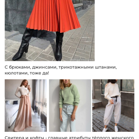
С брюками, джинсами, трикотажными штанами,
кюлотами, тоже да!
Свитера и кофты - главные атрибуты тёплого женского