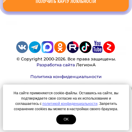
ПОЛУЧИТЬ КАРТУ ЛОЯЛЬНОСТИ
© Copyright 2000-2026. Все права защищены.
Разработка сайта
ЛегионА
Политика конфиденциальности
На сайте применяются cookie-файлы. Оставаясь на сайте, вы
Наша миссия:
подтверждаете свое согласие на их использование и
соглашаетесь с
политикой конфиденциальности
. Запретить
Мы — честно, много, давно продаем вещи,
сохранение cookies вы можете в настройках своего браузера.
которые Вы ищете. Для нас главная ценность —
OK
результат для нашего клиента!