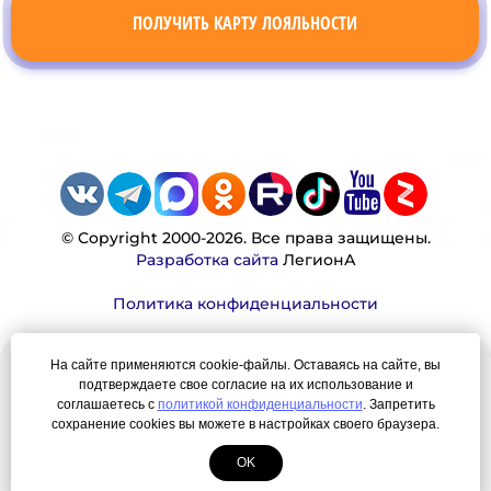
ПОЛУЧИТЬ КАРТУ ЛОЯЛЬНОСТИ
© Copyright 2000-2026. Все права защищены.
Разработка сайта
ЛегионА
Политика конфиденциальности
На сайте применяются cookie-файлы. Оставаясь на сайте, вы
Наша миссия:
подтверждаете свое согласие на их использование и
соглашаетесь с
политикой конфиденциальности
. Запретить
Мы — честно, много, давно продаем вещи,
сохранение cookies вы можете в настройках своего браузера.
которые Вы ищете. Для нас главная ценность —
OK
результат для нашего клиента!