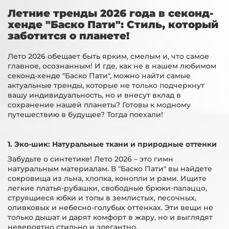
Летние тренды 2026 года в секонд-
хенде "Баско Пати": Стиль, который
заботится о планете!
Лето 2026 обещает быть ярким, смелым и, что самое
главное, осознанным! И где, как не в нашем любимом
секонд-хенде "Баско Пати", можно найти самые
актуальные тренды, которые не только подчеркнут
вашу индивидуальность, но и внесут вклад в
сохранение нашей планеты? Готовы к модному
путешествию в будущее? Тогда поехали!
1. Эко-шик: Натуральные ткани и природные оттенки
Забудьте о синтетике! Лето 2026 – это гимн
натуральным материалам. В "Баско Пати" вы найдете
сокровища из льна, хлопка, конопли и рами. Ищите
легкие платья-рубашки, свободные брюки-палаццо,
струящиеся юбки и топы в землистых, песочных,
оливковых и небесно-голубых оттенках. Эти вещи не
только дышат и дарят комфорт в жару, но и выглядят
невероятно стильно и элегантно.