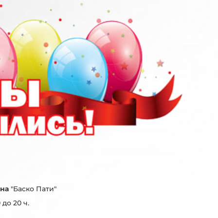
ина
"Баско Пати"
до 20 ч.