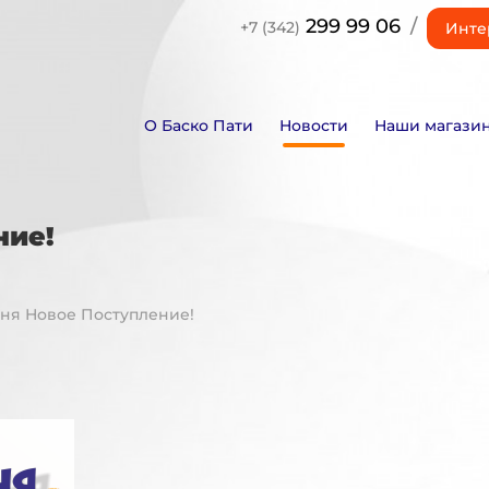
299 99 06
/
+7 (342)
Инте
О Баско Пати
Новости
Наши магази
ние!
июня Новое Поступление!