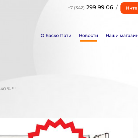
299 99 06
/
+7 (342)
Инте
О Баско Пати
Новости
Наши магази
40 % !!!