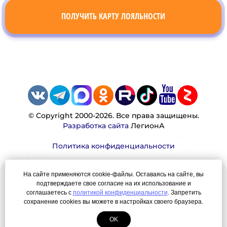
ПОЛУЧИТЬ КАРТУ ЛОЯЛЬНОСТИ
© Copyright 2000-2026. Все права защищены.
Разработка сайта
ЛегионА
Политика конфиденциальности
На сайте применяются cookie-файлы. Оставаясь на сайте, вы
Наша миссия:
подтверждаете свое согласие на их использование и
соглашаетесь с
политикой конфиденциальности
. Запретить
Мы — честно, много, давно продаем вещи,
сохранение cookies вы можете в настройках своего браузера.
которые Вы ищете. Для нас главная ценность —
OK
результат для нашего клиента!