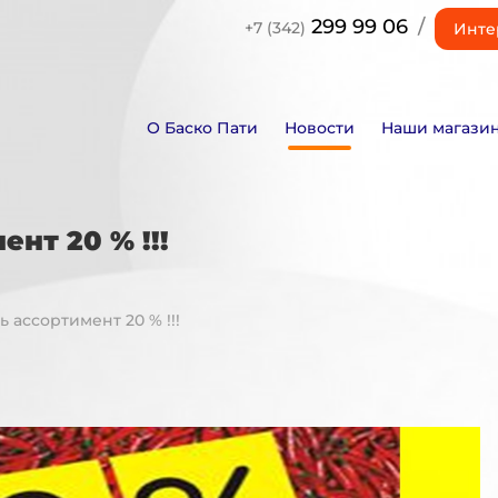
299 99 06
/
+7 (342)
Инте
О Баско Пати
Новости
Наши магази
нт 20 % !!!
ь ассортимент 20 % !!!