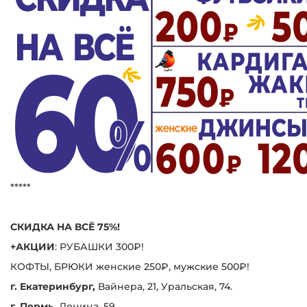
*****
СКИДКА НА ВСЁ 75%!
+АКЦИИ
: РУБАШКИ 300₽!
КОФТЫ, БРЮКИ женские 250₽, мужские 500₽!
г. Екатеринбург,
Вайнера, 21, Уральская, 74.
г. Пермь,
Ленина, 59.