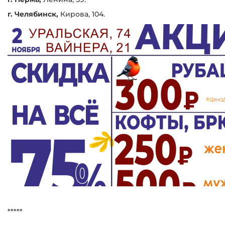
г. Челябинск,
Кирова, 104.
*****