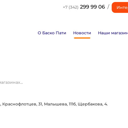
299 99 06
/
+7 (342)
Инте
О Баско Пати
Новости
Наши магази
газинах...
5, Краснофлотцев, 31, Малышева, 111б, Щербакова, 4.