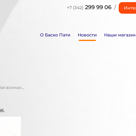
299 99 06
/
+7 (342)
Инте
О Баско Пати
Новости
Наши магази
газинах...
б.