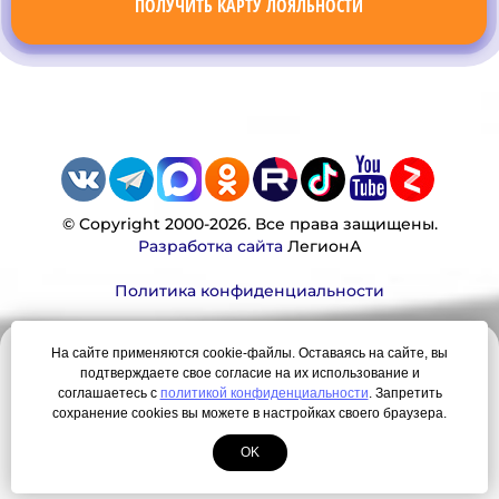
ПОЛУЧИТЬ КАРТУ ЛОЯЛЬНОСТИ
© Copyright 2000-2026. Все права защищены.
Разработка сайта
ЛегионА
Политика конфиденциальности
На сайте применяются cookie-файлы. Оставаясь на сайте, вы
Наша миссия:
подтверждаете свое согласие на их использование и
соглашаетесь с
политикой конфиденциальности
. Запретить
Мы — честно, много, давно продаем вещи,
сохранение cookies вы можете в настройках своего браузера.
которые Вы ищете. Для нас главная ценность —
OK
результат для нашего клиента!