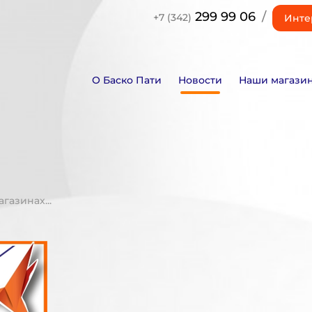
299 99 06
/
+7 (342)
Инте
О Баско Пати
Новости
Наши магази
газинах...