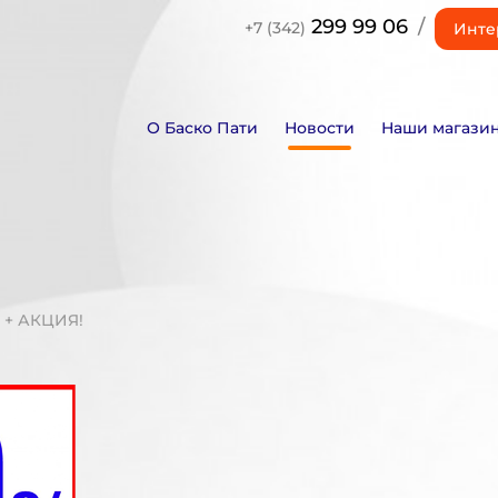
299 99 06
/
+7 (342)
Инте
О Баско Пати
Новости
Наши магази
 + АКЦИЯ!