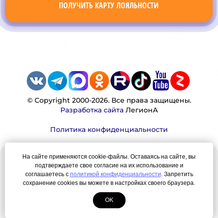
ПОЛУЧИТЬ КАРТУ ЛОЯЛЬНОСТИ
© Copyright 2000-2026. Все права защищены.
Разработка сайта
ЛегионА
Политика конфиденциальности
На сайте применяются cookie-файлы. Оставаясь на сайте, вы
Наша миссия:
подтверждаете свое согласие на их использование и
соглашаетесь с
политикой конфиденциальности
. Запретить
сохранение cookies вы можете в настройках своего браузера.
Мы — честно, много, давно продаем вещи,
которые Вы ищете. Для нас главная ценность —
OK
результат для нашего клиента!